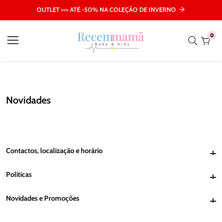
nteúdo
OUTLET >>> ATÉ -50% NA COLEÇÃO DE INVERNO
0
0
pro
Novidades
Contactos, localização e horário
Contactos, localização e horário
Políticas
Políticas
Novidades e Promoções
Novidades e Promoções