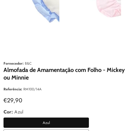
Galeria
aleria
Fornecedor:
B&C
Almofada de Amamentação com Folho - Mickey
ou Minnie
Referência:
RM100/14A
Preço
€29,90
normal
Cor:
Azul
Azul
Azul