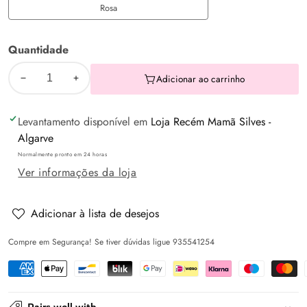
Rosa
Rosa
Quantidade
Adicionar ao carrinho
Diminuir
Aumentar
a
a
Levantamento disponível em
Loja Recém Mamã Silves -
quantidade
quantidade
Algarve
de
de
Normalmente pronto em 24 horas
Almofada
Almofada
Ver informações da loja
de
de
Amamentação
Amamentação
com
com
Adicionar à lista de desejos
Folho
Folho
Compre em Segurança! Se tiver dúvidas ligue 935541254
-
-
Mickey
Mickey
ou
ou
Minnie
Minnie