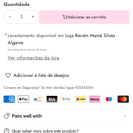
Quantidade
Adicionar ao carrinho
Diminuir
Aumentar
a
a
Levantamento disponível em
Loja Recém Mamã Silves -
quantidade
quantidade
Algarve
de
de
Normalmente pronto em 24 horas
Babete
Babete
Ver informações da loja
com
com
mangas
mangas
impermeável
impermeável
Adicionar à lista de desejos
Elefante
Elefante
Compre em Segurança! Se tiver dúvidas ligue 935541254
cinza
cinza
Pairs well with
Quer saber mais sobre este produto?