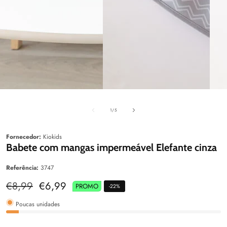
aleria
Galeria
Galeri
de
1
/
5
Fornecedor:
Kiokids
Babete com mangas impermeável Elefante cinza
Referência:
3747
Preço
€8,99
Preço
€6,99
PROMO
-
22
%
normal
de
venda
Poucas unidades