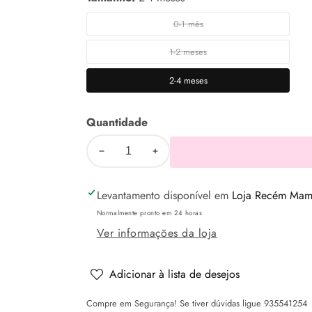
0-1 mês
0-
1
1-2 meses
1-
mês
2
2-4 meses
2-
meses
4
Quantidade
meses
Diminuir
Aumentar
a
a
Levantamento disponível em
Loja Recém Mamã
quantidade
quantidade
de
de
Normalmente pronto em 24 horas
Babygrow
Babygrow
Ver informações da loja
/
/
babete
babete
Adicionar à lista de desejos
-
-
Compre em Segurança! Se tiver dúvidas ligue 935541254
Cor
Cor