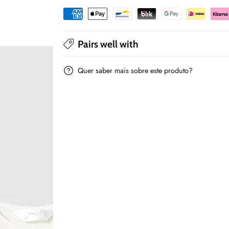
Crú
Crú
-
-
Mayoral
Mayoral
Pairs well with
Quer saber mais sobre este produto?