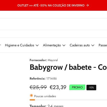
OUTLET >>> ATÉ -50% NA COLEÇÃO DE INVERNO
Higiene e Cuidados
Alimentação
Cadeiras auto
Passe
Fornecedor:
Mayoral
Babygrow / babete - Co
Referência:
1714-86
Preço
€25,99
Preço
€23,39
PROMO
-
10
%
normal
de
venda
Poucas unidades
Tamanho:
2-4 meses