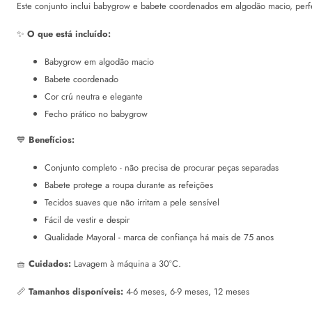
Este conjunto inclui babygrow e babete coordenados em algodão macio, perfeit
✨
O que está incluído:
Babygrow em algodão macio
Babete coordenado
Cor crú neutra e elegante
Fecho prático no babygrow
💙
Benefícios:
Conjunto completo - não precisa de procurar peças separadas
Babete protege a roupa durante as refeições
Tecidos suaves que não irritam a pele sensível
Fácil de vestir e despir
Qualidade Mayoral - marca de confiança há mais de 75 anos
🧺
Cuidados:
Lavagem à máquina a 30°C.
📏
Tamanhos disponíveis:
4-6 meses, 6-9 meses, 12 meses