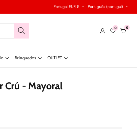
Portugal EUR €
Português (portugal)
0
0
0
Conecte-
produt
se
io
Brinquedos
OUTLET
r Crú - Mayoral