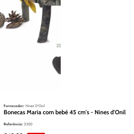
aleria
Fornecedor:
Nines D'Onil
Bonecas Maria com bebé 45 cm's - Nines d'Onil
Referência:
2300