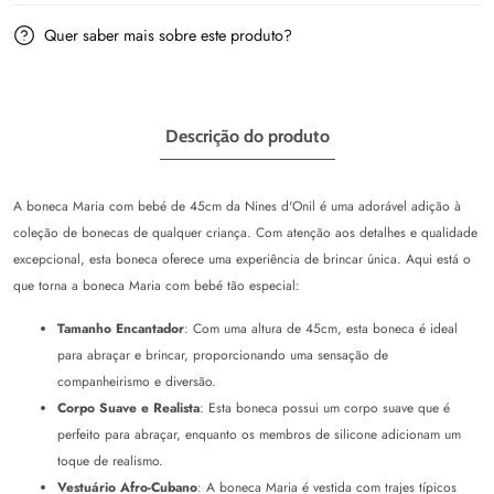
d&#39;Onil
d&#39;Onil
Quer saber mais sobre este produto?
Descrição do produto
A boneca
Maria
com bebé de 45cm da
Nines d'Onil
é uma adorável adição à
coleção de bonecas de qualquer criança. Com atenção aos detalhes e qualidade
excepcional, esta boneca oferece uma experiência de brincar única. Aqui está o
que torna a boneca
Maria
com bebé tão especial:
Tamanho Encantador
: Com uma altura de 45cm, esta boneca é ideal
para abraçar e brincar, proporcionando uma sensação de
companheirismo e diversão.
Corpo Suave e Realista
: Esta boneca possui um corpo suave que é
perfeito para abraçar, enquanto os membros de silicone adicionam um
toque de realismo.
Vestuário Afro-Cubano
: A boneca
Maria
é vestida com trajes típicos