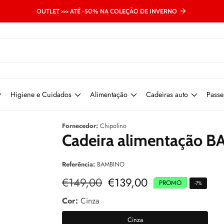
OUTLET >>> ATÉ -50% NA COLEÇÃO DE INVERNO
Higiene e Cuidados
Alimentação
Cadeiras auto
Passe
Fornecedor:
Chipolino
Cadeira alimentação 
Referência:
BAMBINO
Preço
€149,00
Preço
€139,00
PROMO
-
7
%
normal
de
venda
Cor:
Cinza
Cinza