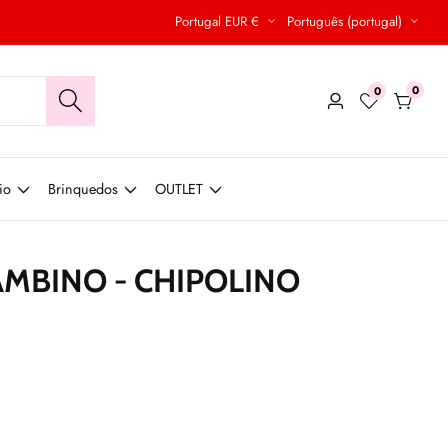
Portugal EUR €
Português (portugal)
0
0
0
Conecte-
produt
se
io
Brinquedos
OUTLET
BAMBINO - CHIPOLINO