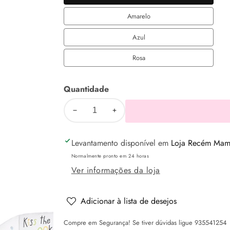
Cinza
Amarelo
Amarelo
Azul
Azul
Rosa
Rosa
Quantidade
Diminuir
Aumentar
a
a
Levantamento disponível em
Loja Recém Mamã
quantidade
quantidade
de
de
Normalmente pronto em 24 horas
Cadeira
Cadeira
Ver informações da loja
alimentação
alimentação
BAMBINO
BAMBINO
Adicionar à lista de desejos
-
-
Compre em Segurança! Se tiver dúvidas ligue 935541254
CHIPOLINO
CHIPOLINO