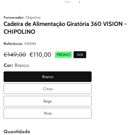
de
1
/
11
Fornecedor:
Chipolino
Cadeira de Alimentação Giratória 360 VISION -
CHIPOLINO
Referência:
VISION
Preço
€149,00
Preço
€110,00
PROMO
-
26
%
normal
de
venda
Cor:
Branco
Branco
Branco
Cinza
Cinza
Bege
Bege
Rosa
Rosa
Quantidade