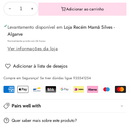
Adicionar ao carrinho
Diminuir
Aumentar
a
a
Levantamento disponível em
Loja Recém Mamã Silves -
quantidade
quantidade
Algarve
de
de
Normalmente pronto em 24 horas
Cadeira
Cadeira
Ver informações da loja
de
de
Alimentação
Alimentação
Giratória
Giratória
Adicionar à lista de desejos
360
360
Compre em Segurança! Se tiver dúvidas ligue 935541254
VISION
VISION
-
-
CHIPOLINO
CHIPOLINO
Pairs well with
Quer saber mais sobre este produto?