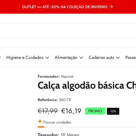
OUTLET >>> ATÉ -50% NA COLEÇÃO DE INVERNO
Higiene e Cuidados
Alimentação
Cadeiras auto
Passe
Fornecedor:
Mayoral
Calça algodão básica C
Referência:
560-78
Preço
€17,99
Preço
€16,19
PROMO
-
10
%
normal
de
venda
Poucas unidades
Tamanho:
18 Meses