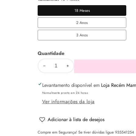
18 Meses
18
Meses
2 Anos
2
Anos
3 Anos
3
Anos
Quantidade
Diminuir
Aumentar
a
a
Levantamento disponível em
Loja Recém Mamã
quantidade
quantidade
de
de
Normalmente pronto em 24 horas
Calça
Calça
Ver informações da loja
algodão
algodão
básica
básica
Adicionar à lista de desejos
Chumbo
Chumbo
Compre em Segurança! Se tiver dúvidas ligue 935541254
vig
vig