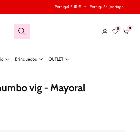
Portugal EUR €
Português (portugal)
0
0
0
Conecte-
produt
se
io
Brinquedos
OUTLET
humbo vig - Mayoral