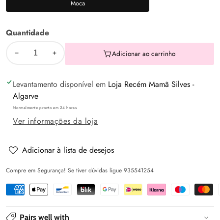
Moca
Moca
Quantidade
Adicionar ao carrinho
Diminuir
Aumentar
a
a
Levantamento disponível em
Loja Recém Mamã Silves -
quantidade
quantidade
Algarve
de
de
Normalmente pronto em 24 horas
Calça
Calça
Ver informações da loja
bombazine
bombazine
Moca
Moca
-
-
Adicionar à lista de desejos
Mayoral
Mayoral
Compre em Segurança! Se tiver dúvidas ligue 935541254
Pairs well with