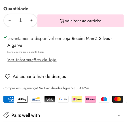
Anos
Quantidade
Adicionar ao carrinho
Diminuir
Aumentar
a
a
Levantamento disponível em
Loja Recém Mamã Silves -
quantidade
quantidade
Algarve
de
de
Normalmente pronto em 24 horas
Calça
Calça
Ver informações da loja
ganga
ganga
básica
básica
Escuro
Escuro
Adicionar à lista de desejos
-
-
Compre em Segurança! Se tiver dúvidas ligue 935541254
Mayoral
Mayoral
Pairs well with