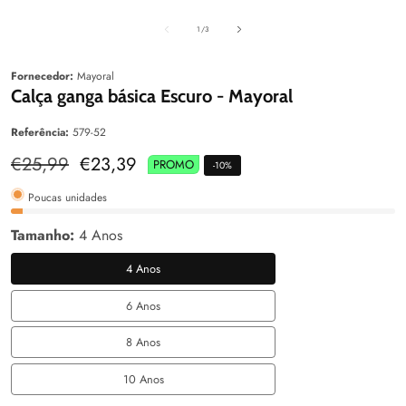
aleria
Galeria
Galeri
de
1
/
3
Fornecedor:
Mayoral
Calça ganga básica Escuro - Mayoral
Referência:
579-52
Preço
€25,99
Preço
€23,39
PROMO
-
10
%
normal
de
venda
Poucas unidades
Tamanho:
4 Anos
4 Anos
4
Anos
6 Anos
6
Anos
8 Anos
8
Anos
10 Anos
10