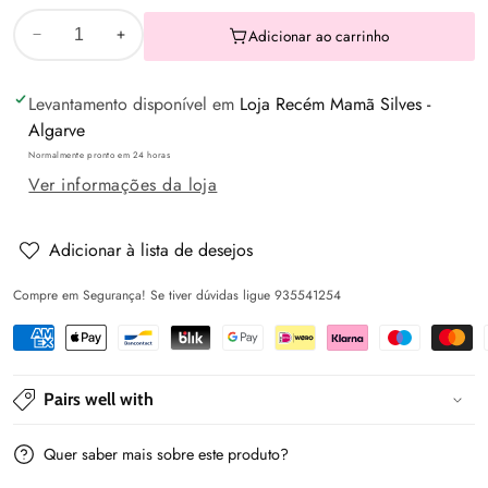
Adicionar ao carrinho
Diminuir
Aumentar
a
a
Levantamento disponível em
Loja Recém Mamã Silves -
quantidade
quantidade
Algarve
de
de
Normalmente pronto em 24 horas
Calça
Calça
Ver informações da loja
jogger
jogger
soft
soft
denim
denim
Adicionar à lista de desejos
Base
Base
Compre em Segurança! Se tiver dúvidas ligue 935541254
-
-
Mayoral
Mayoral
Pairs well with
Quer saber mais sobre este produto?