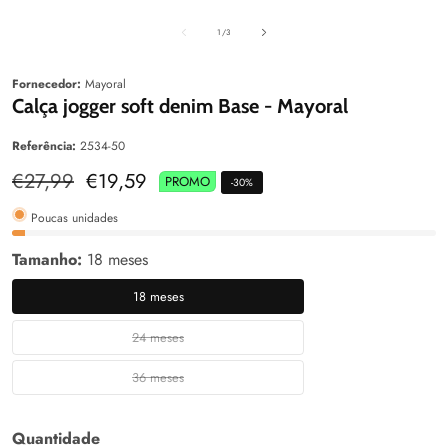
aleria
Galeria
Galeri
de
1
/
3
Fornecedor:
Mayoral
Calça jogger soft denim Base - Mayoral
Referência:
2534-50
Preço
€27,99
Preço
€19,59
PROMO
-
30
%
normal
de
venda
Poucas unidades
Tamanho:
18 meses
18 meses
18
meses
24 meses
24
meses
36 meses
36
meses
Quantidade