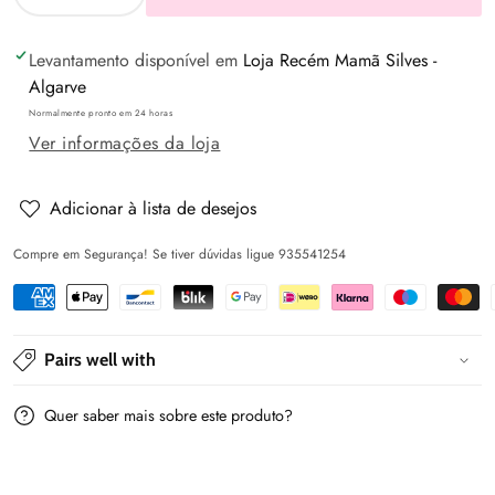
Diminuir
Aumentar
a
a
Levantamento disponível em
Loja Recém Mamã Silves -
quantidade
quantidade
Algarve
de
de
Normalmente pronto em 24 horas
Calça
Calça
Ver informações da loja
soft
soft
denim
denim
jogger
jogger
Adicionar à lista de desejos
Escuro
Escuro
Compre em Segurança! Se tiver dúvidas ligue 935541254
menino
menino
-
-
Mayoral
Mayoral
Pairs well with
Quer saber mais sobre este produto?