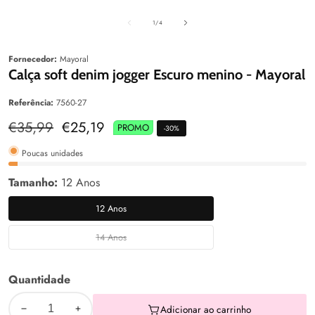
aleria
Galeria
Galeri
de
1
/
4
Fornecedor:
Mayoral
Calça soft denim jogger Escuro menino - Mayoral
Referência:
7560-27
Preço
€35,99
Preço
€25,19
PROMO
-
30
%
normal
de
venda
Poucas unidades
Tamanho:
12 Anos
12 Anos
12
Anos
14 Anos
14
Anos
Quantidade
Adicionar ao carrinho