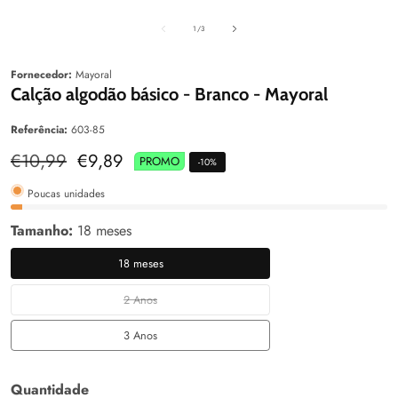
aleria
Galeria
Galeri
de
1
/
3
Fornecedor:
Mayoral
Calção algodão básico - Branco - Mayoral
Referência:
603-85
Preço
€10,99
Preço
€9,89
PROMO
-
10
%
normal
de
venda
Poucas unidades
Tamanho:
18 meses
18 meses
18
meses
2 Anos
2
Anos
3 Anos
3
Anos
Quantidade