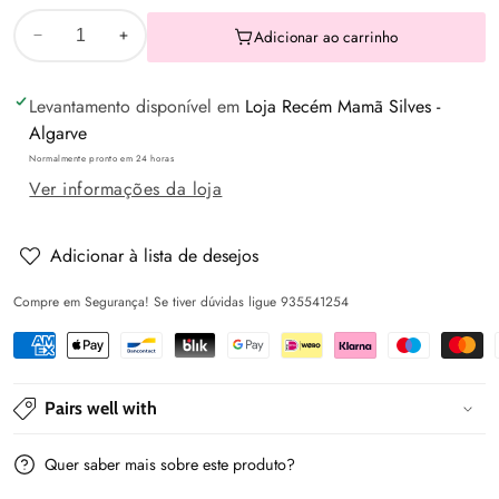
Adicionar ao carrinho
Diminuir
Aumentar
a
a
Levantamento disponível em
Loja Recém Mamã Silves -
quantidade
quantidade
Algarve
de
de
Normalmente pronto em 24 horas
Calção
Calção
Ver informações da loja
algodão
algodão
básico
básico
-
-
Adicionar à lista de desejos
Branco
Branco
Compre em Segurança! Se tiver dúvidas ligue 935541254
-
-
Mayoral
Mayoral
Pairs well with
Quer saber mais sobre este produto?