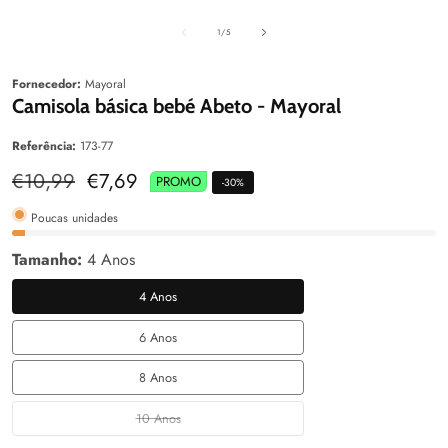
aleria
Galeria
Galeri
de
1
/
5
Fornecedor:
Mayoral
Camisola básica bebé Abeto - Mayoral
Referência:
173-77
Preço
€10,99
Preço
€7,69
PROMO
-
30
%
normal
de
venda
Poucas unidades
Tamanho:
4 Anos
4 Anos
4
Anos
6 Anos
6
Anos
8 Anos
8
Anos
10 Anos
10