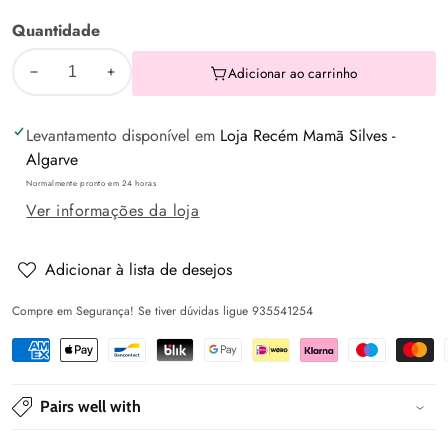
Anos
Quantidade
Adicionar ao carrinho
Diminuir
Aumentar
a
a
Levantamento disponível em
Loja Recém Mamã Silves -
quantidade
quantidade
Algarve
de
de
Normalmente pronto em 24 horas
Camisola
Camisola
Ver informações da loja
básica
básica
bebé
bebé
Abeto
Abeto
Adicionar à lista de desejos
-
-
Compre em Segurança! Se tiver dúvidas ligue 935541254
Mayoral
Mayoral
Pairs well with