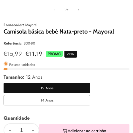
aleria
Galeria
Galeri
de
1
/
6
Fornecedor:
Mayoral
Camisola básica bebé Nata-preto - Mayoral
Referência:
830-80
Preço
€15,99
Preço
€11,19
PROMO
-
30
%
normal
de
venda
Poucas unidades
Tamanho:
12 Anos
12 Anos
12
Anos
14 Anos
14
Anos
Quantidade
Adicionar ao carrinho