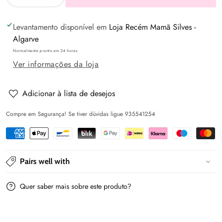
Diminuir
Aumentar
a
a
Levantamento disponível em
Loja Recém Mamã Silves -
quantidade
quantidade
Algarve
de
de
Normalmente pronto em 24 horas
Camisola
Camisola
Ver informações da loja
básica
básica
bebé
bebé
Nata-
Nata-
Adicionar à lista de desejos
preto
preto
Compre em Segurança! Se tiver dúvidas ligue 935541254
-
-
Mayoral
Mayoral
Pairs well with
Quer saber mais sobre este produto?