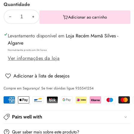
Quantidade
Adicionar ao carrinho
Diminuir
Aumentar
a
a
Levantamento disponível em
Loja Recém Mamã Silves -
quantidade
quantidade
Algarve
de
de
Normalmente pronto em 24 horas
Carrinho
Carrinho
Ver informações da loja
leão
leão
com
com
guizo
guizo
Adicionar à lista de desejos
13X12cm
13X12cm
Compre em Segurança! Se tiver dúvidas ligue 935541254
Pairs well with
Quer saber mais sobre este produto?