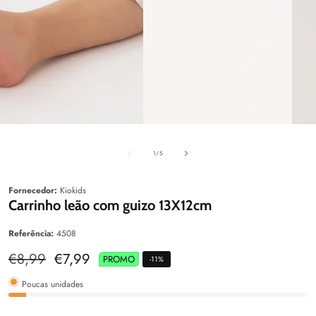
aleria
Galeria
Galeri
de
1
/
5
Fornecedor:
Kiokids
Carrinho leão com guizo 13X12cm
Referência:
4508
Preço
€8,99
Preço
€7,99
PROMO
-
11
%
normal
de
venda
Poucas unidades