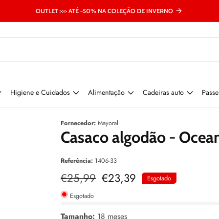
OUTLET >>> ATÉ -50% NA COLEÇÃO DE INVERNO
Higiene e Cuidados
Alimentação
Cadeiras auto
Passe
Fornecedor:
Mayoral
Casaco algodão - Ocea
Referência:
1406-33
Preço
€25,99
Preço
€23,39
Esgotado
normal
de
venda
Esgotado
Tamanho:
18 meses