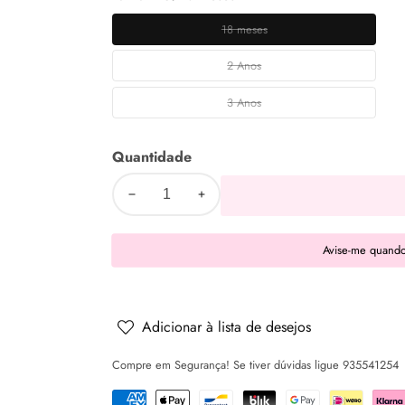
18 meses
18
meses
2 Anos
2
Anos
3 Anos
3
Anos
Quantidade
Diminuir
Aumentar
a
a
Avise-me quando
quantidade
quantidade
de
de
Casaco
Casaco
algodão
algodão
Adicionar à lista de desejos
-
-
Compre em Segurança! Se tiver dúvidas ligue 935541254
Oceano
Oceano
-
-