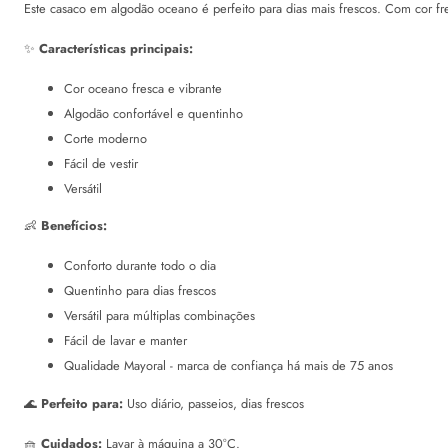
Este casaco em algodão oceano é perfeito para dias mais frescos. Com cor fresc
✨
Características principais:
Cor oceano fresca e vibrante
Algodão confortável e quentinho
Corte moderno
Fácil de vestir
Versátil
👶
Benefícios:
Conforto durante todo o dia
Quentinho para dias frescos
Versátil para múltiplas combinações
Fácil de lavar e manter
Qualidade Mayoral - marca de confiança há mais de 75 anos
🌊
Perfeito para:
Uso diário, passeios, dias frescos
🧺
Cuidados:
Lavar à máquina a 30°C.