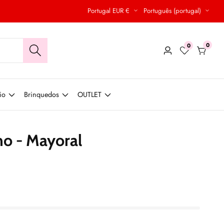
Portugal EUR €
Português (portugal)
0
0
0
Conecte-
produt
se
io
Brinquedos
OUTLET
no - Mayoral