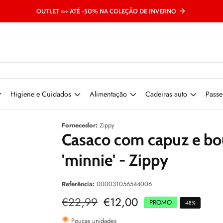
OUTLET >>> ATÉ -50% NA COLEÇÃO DE INVERNO
Higiene e Cuidados
Alimentação
Cadeiras auto
Passe
Fornecedor:
Zippy
Casaco com capuz e bo
'minnie' - Zippy
Referência:
000031056544006
Preço
€22,99
Preço
€12,00
PROMO
-
48
%
normal
de
venda
Poucas unidades