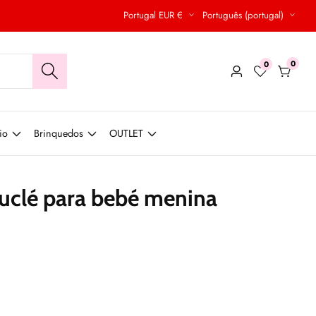
Portugal EUR €
Português (portugal)
0
0
0
Conecte-
produt
se
io
Brinquedos
OUTLET
uclé para bebé menina