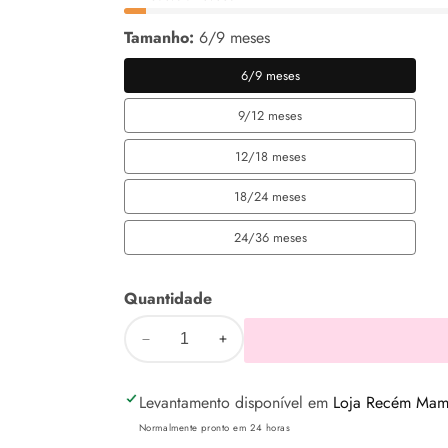
Tamanho:
6/9 meses
6/9 meses
6/9
meses
9/12 meses
9/12
meses
12/18 meses
12/18
meses
18/24 meses
18/24
meses
24/36 meses
24/36
meses
Quantidade
Diminuir
Aumentar
a
a
Levantamento disponível em
Loja Recém Mamã
quantidade
quantidade
de
de
Normalmente pronto em 24 horas