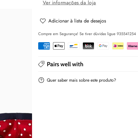
Casaco
Casaco
Ver informações da loja
com
com
capuz
capuz
Adicionar à lista de desejos
e
e
Compre em Segurança! Se tiver dúvidas ligue 935541254
bouclé
bouclé
para
para
bebé
bebé
menina
menina
Pairs well with
&#39;minnie&#39;
&#39;minnie&#39;
-
-
Quer saber mais sobre este produto?
Zippy
Zippy