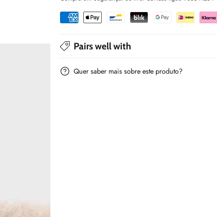
pelo
pelo
Bege
Bege
-
-
Mayoral
Mayoral
Pairs well with
Quer saber mais sobre este produto?