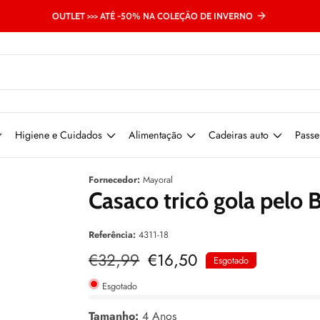
OUTLET >>> ATÉ -50% NA COLEÇÃO DE INVERNO
Higiene e Cuidados
Alimentação
Cadeiras auto
Passe
Fornecedor:
Mayoral
Casaco tricô gola pelo 
Referência:
4311-18
Preço
€32,99
Preço
€16,50
Esgotado
normal
de
venda
Esgotado
Tamanho:
4 Anos