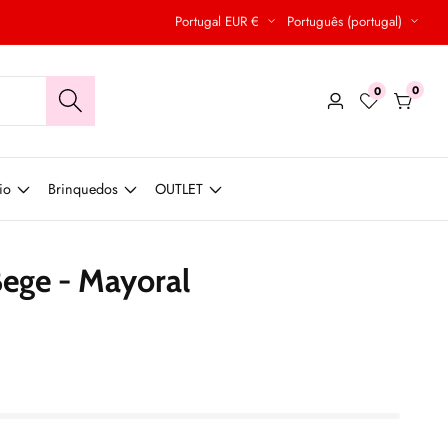
Portugal EUR €
Português (portugal)
0
0
0
Conecte-
produt
se
io
Brinquedos
OUTLET
Bege - Mayoral