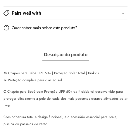
Kiokids
Kiokids
Menta
Menta
Pairs well with
Quer saber mais sobre este produto?
Descrição do produto
👒 Chapéu para Bebé UPF 50+ | Proteção Solar Total | Kiokids
☀️ Proteção completa para dias ao sol
O Chapéu para Bebé com Proteção UPF 50+ da Kiokids foi desenvolvido para
proteger eficazmente a pele delicada dos mais pequenos durante atividades ao ar
livre.
Com cobertura total e design funcional, é o acessório essencial para praia,
piscina ou passeios de verão.