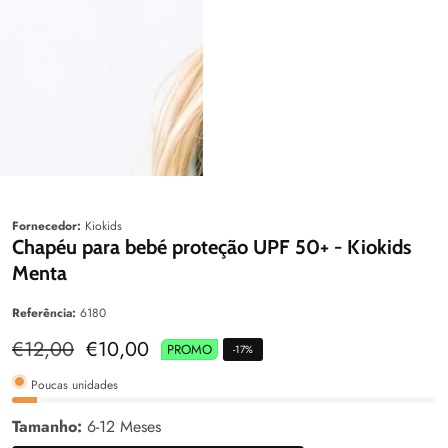
aleria
Galeria
Fornecedor:
Kiokids
Chapéu para bebé proteção UPF 50+ - Kiokids
Menta
Referência:
6180
Preço
€12,00
Preço
€10,00
PROMO
-
17
%
normal
de
venda
Poucas unidades
Tamanho:
6-12 Meses