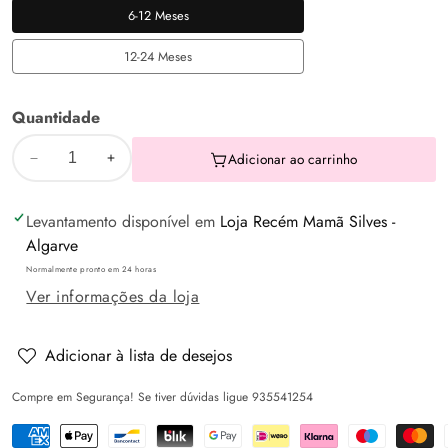
6-12 Meses
6-
12
12-24 Meses
12-
Meses
24
Quantidade
Meses
Adicionar ao carrinho
Diminuir
Aumentar
a
a
Levantamento disponível em
Loja Recém Mamã Silves -
quantidade
quantidade
Algarve
de
de
Normalmente pronto em 24 horas
Chapéu
Chapéu
Ver informações da loja
para
para
bebé
bebé
proteção
proteção
Adicionar à lista de desejos
UPF
UPF
Compre em Segurança! Se tiver dúvidas ligue 935541254
50+
50+
-
-