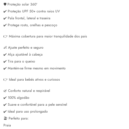
🛡️ Proteção solar 360º
✔️ Proteção UPF 50+ contra raios UV
✔️ Pala frontal, lateral e traseira
✔️ Protege rosto, orelhas e pescoço
👉 Máxima cobertura para maior tranquilidade dos pais
👶 Ajuste perfeito e seguro
✔️ Alça ajustável à cabeça
✔️ Tira para o queixo
✔️ Mantém-se firme mesmo em movimento
👉 Ideal para bebés ativos e curiosos
🌿 Conforto natural e respirável
✔️ 100% algodão
✔️ Suave e confortável para a pele sensível
✔️ Ideal para uso prolongado
🏖️ Perfeito para:
Praia