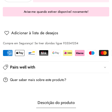
a
a
Avise-me quando estiver disponível novamente!
quantidade
quantidade
de
de
Chapéu
Chapéu
Azul
Azul
Adicionar à lista de desejos
ganga
ganga
Compre em Segurança! Se tiver dúvidas ligue 935541254
Pairs well with
Quer saber mais sobre este produto?
Descrição do produto