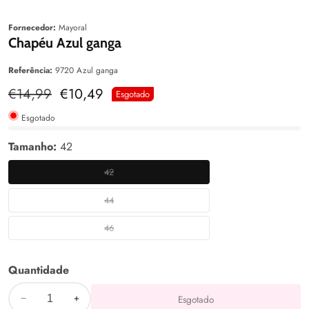
aleria
Galeria
Fornecedor:
Mayoral
Chapéu Azul ganga
Referência:
9720 Azul ganga
Preço
€14,99
Preço
€10,49
Esgotado
normal
de
venda
Esgotado
Tamanho:
42
42
42
44
44
46
46
Quantidade
Esgotado
Diminuir
Aumentar