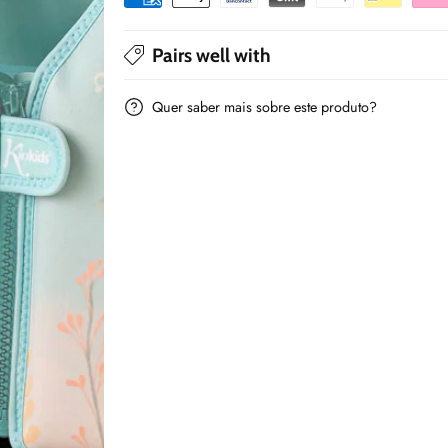
e
e
crianças
crianças
Pairs well with
-
-
Kiokids
Kiokids
Quer saber mais sobre este produto?
Menta
Menta