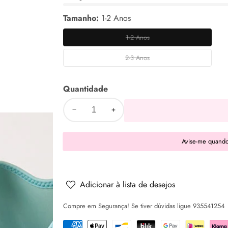
Tamanho:
1-2 Anos
1-2 Anos
1-
2
2-3 Anos
2-
Anos
3
Quantidade
Anos
Diminuir
Aumentar
a
a
Avise-me quando
quantidade
quantidade
de
de
Colete
Colete
de
de
Adicionar à lista de desejos
flutuação
flutuação
Compre em Segurança! Se tiver dúvidas ligue 935541254
para
para
bebés
bebés