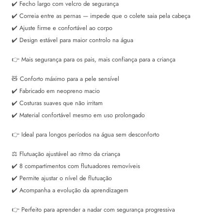
✔️ Fecho largo com velcro de segurança
✔️ Correia entre as pernas — impede que o colete saia pela cabeça
✔️ Ajuste firme e confortável ao corpo
✔️ Design estável para maior controlo na água
👉 Mais segurança para os pais, mais confiança para a criança
🧸 Conforto máximo para a pele sensível
✔️ Fabricado em neopreno macio
✔️ Costuras suaves que não irritam
✔️ Material confortável mesmo em uso prolongado
👉 Ideal para longos períodos na água sem desconforto
⚖️ Flutuação ajustável ao ritmo da criança
✔️ 8 compartimentos com flutuadores removíveis
✔️ Permite ajustar o nível de flutuação
✔️ Acompanha a evolução da aprendizagem
👉 Perfeito para aprender a nadar com segurança progressiva