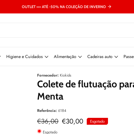
OUTLET >>> ATÉ -50% NA COLEÇÃO DE INVERNO
Higiene e Cuidados
Alimentação
Cadeiras auto
Passe
Fornecedor:
Kiokids
Colete de flutuação par
Menta
Referência:
6184
Preço
€36,00
Preço
€30,00
Esgotado
normal
de
venda
Esgotado