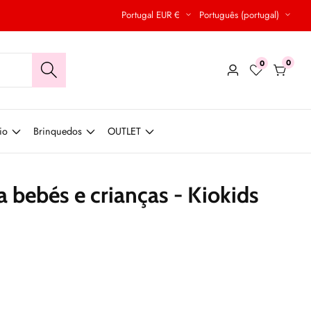
Portugal EUR €
Português (portugal)
0
0
0
Conecte-
produt
se
io
Brinquedos
OUTLET
a bebés e crianças - Kiokids