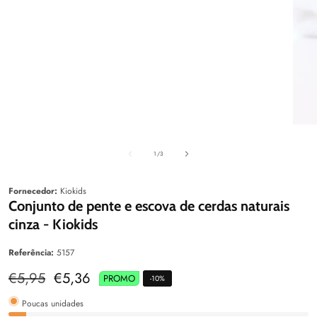
aleria
Galeria
Galeri
de
1
/
3
Fornecedor:
Kiokids
Conjunto de pente e escova de cerdas naturais
cinza - Kiokids
Referência:
5157
Preço
€5,95
Preço
€5,36
PROMO
-
10
%
normal
de
venda
Poucas unidades