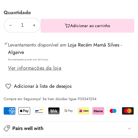
Quantidade
Adicionar ao carrinho
Diminuir
Aumentar
a
a
Levantamento disponível em
Loja Recém Mamã Silves -
quantidade
quantidade
Algarve
de
de
Normalmente pronto em 24 horas
Conjunto
Conjunto
Ver informações da loja
de
de
pente
pente
e
e
Adicionar à lista de desejos
escova
escova
Compre em Segurança! Se tiver dúvidas ligue 935541254
de
de
cerdas
cerdas
naturais
naturais
cinza
cinza
Pairs well with
-
-