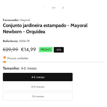
aleria
Galeria
Galeri
de
1
/
4
Fornecedor:
Mayoral
Conjunto jardineira estampado - Mayoral
Newborn - Orquídea
Referência:
2606-78
Preço
€29,99
Preço
€14,99
PROMO
-
50
%
normal
de
venda
Poucas unidades
Tamanho:
4-6 meses
4-6 meses
4-
6
6-9 meses
6-
meses
9
12 meses
12
meses
meses