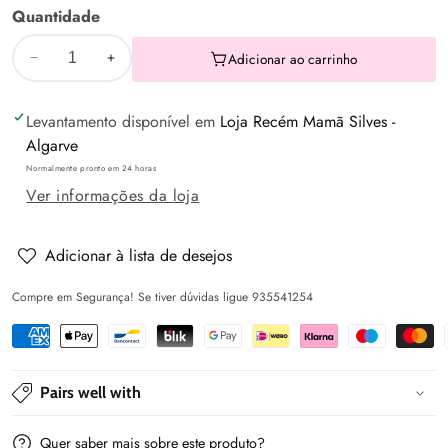
Quantidade
Adicionar ao carrinho
Diminuir
Aumentar
a
a
Levantamento disponível em
Loja Recém Mamã Silves -
quantidade
quantidade
Algarve
de
de
Normalmente pronto em 24 horas
Conjunto
Conjunto
Ver informações da loja
jardineira
jardineira
estampado
estampado
-
-
Adicionar à lista de desejos
Mayoral
Mayoral
Compre em Segurança! Se tiver dúvidas ligue 935541254
Newborn
Newborn
-
-
Orquídea
Orquídea
Pairs well with
Quer saber mais sobre este produto?