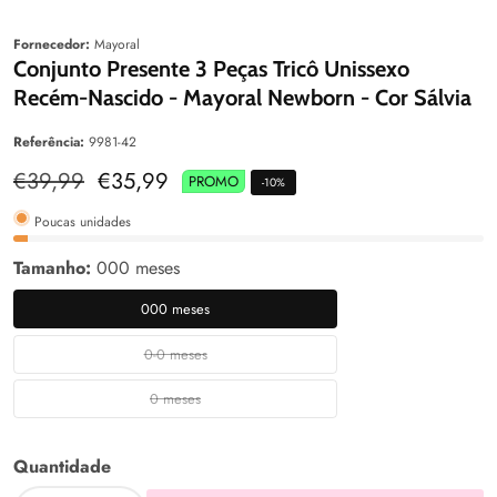
aleria
Galeria
Fornecedor:
Mayoral
Conjunto Presente 3 Peças Tricô Unissexo
Recém-Nascido - Mayoral Newborn - Cor Sálvia
Referência:
9981-42
Preço
€39,99
Preço
€35,99
PROMO
-
10
%
normal
de
venda
Poucas unidades
Tamanho:
000 meses
000 meses
000
meses
0-0 meses
0-
0
0 meses
0
meses
meses
Quantidade