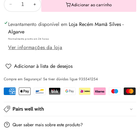
Adicionar ao carrinho
Diminuir
Aumentar
a
a
Levantamento disponível em
Loja Recém Mamã Silves -
quantidade
quantidade
Algarve
de
de
Normalmente pronto em 24 horas
Conjunto
Conjunto
Ver informações da loja
Presente
Presente
3
3
Peças
Peças
Adicionar à lista de desejos
Tricô
Tricô
Compre em Segurança! Se tiver dúvidas ligue 935541254
Unissexo
Unissexo
Recém-
Recém-
Nascido
Nascido
-
-
Pairs well with
Mayoral
Mayoral
Newborn
Newborn
Quer saber mais sobre este produto?
-
-
Cor
Cor