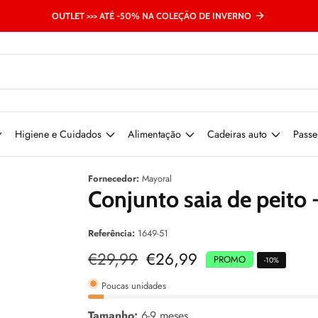
OUTLET >>> ATÉ -50% NA COLEÇÃO DE INVERNO
Higiene e Cuidados
Alimentação
Cadeiras auto
Passe
Fornecedor:
Mayoral
Conjunto saia de peito 
Referência:
1649-51
Preço
€29,99
Preço
€26,99
PROMO
-
10
%
normal
de
venda
Poucas unidades
Tamanho:
6-9 meses