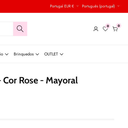
Portugal EUR €
Português (portugal)
0
0
0
Conecte-
produt
se
io
Brinquedos
OUTLET
- Cor Rose - Mayoral