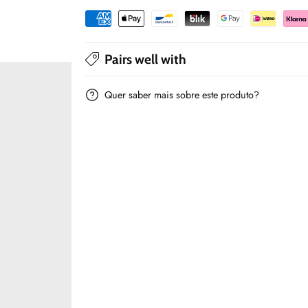
Cor
Cor
Rose
Rose
-
-
Pairs well with
Mayoral
Mayoral
Quer saber mais sobre este produto?