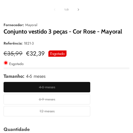
aleria
Galeria
Galeri
de
1
/
3
Fornecedor:
Mayoral
Conjunto vestido 3 peças - Cor Rose - Mayoral
Referência:
1821-3
Preço
€35,99
Preço
€32,39
Esgotado
normal
de
venda
Esgotado
Tamanho:
4-6 meses
4-6 meses
4-
6
6-9 meses
6-
meses
9
12 meses
12
meses
meses
Quantidade