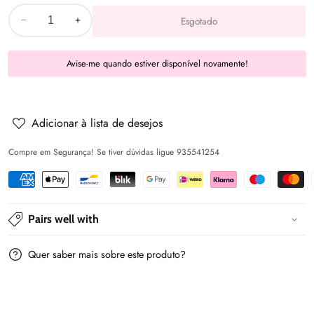
Esgotado
Diminuir
Aumentar
a
a
Avise-me quando estiver disponível novamente!
quantidade
quantidade
de
de
Conjunto
Conjunto
vestido
vestido
Adicionar à lista de desejos
3
3
Compre em Segurança! Se tiver dúvidas ligue 935541254
peças
peças
-
-
Cor
Cor
Rose
Rose
Pairs well with
-
-
Mayoral
Mayoral
Quer saber mais sobre este produto?