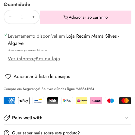
Quantidade
Adicionar ao carrinho
Diminuir
Aumentar
a
a
Levantamento disponível em
Loja Recém Mamã Silves -
quantidade
quantidade
Algarve
de
de
Normalmente pronto em 24 horas
Doudou
Doudou
Ver informações da loja
coelhinho
coelhinho
algodão
algodão
-
-
Adicionar à lista de desejos
Kiokids
Kiokids
Compre em Segurança! Se tiver dúvidas ligue 935541254
Pairs well with
Quer saber mais sobre este produto?