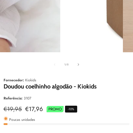
aleria
Galeria
Galeri
de
1
/
5
Fornecedor:
Kiokids
Doudou coelhinho algodão - Kiokids
Referência:
3107
Preço
€19,95
Preço
€17,96
PROMO
-
10
%
normal
de
venda
Poucas unidades