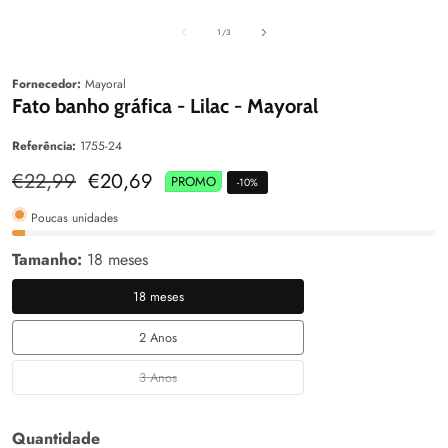
aleria
Galeria
Galeri
de
1
/
3
Fornecedor:
Mayoral
Fato banho gráfica - Lilac - Mayoral
Referência:
1755-24
Preço
€22,99
Preço
€20,69
PROMO
-
10
%
normal
de
venda
Poucas unidades
Tamanho:
18 meses
18 meses
18
meses
2 Anos
2
Anos
3 Anos
3
Anos
Quantidade