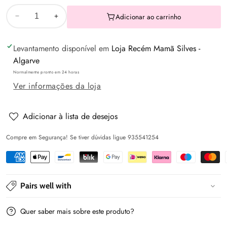
Adicionar ao carrinho
Diminuir
Aumentar
a
a
Levantamento disponível em
Loja Recém Mamã Silves -
quantidade
quantidade
Algarve
de
de
Normalmente pronto em 24 horas
Fato
Fato
Ver informações da loja
banho
banho
gráfica
gráfica
-
-
Adicionar à lista de desejos
Lilac
Lilac
Compre em Segurança! Se tiver dúvidas ligue 935541254
-
-
Mayoral
Mayoral
Pairs well with
Quer saber mais sobre este produto?