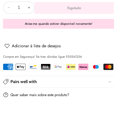
Esgotado
Diminuir
Aumentar
a
a
Avise-me quando estiver disponível novamente!
quantidade
quantidade
de
de
Fato
Fato
bebé
bebé
Adicionar à lista de desejos
-
-
Compre em Segurança! Se tiver dúvidas ligue 935541254
Cor
Cor
Prata
Prata
-
-
Mayoral
Mayoral
Pairs well with
Quer saber mais sobre este produto?