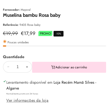
aleria
Galeria
Fornecedor:
Mayoral
Muselina bambu Rosa baby
Referência:
9405 Rosa baby
Preço
€19,99
Preço
€17,99
PROMO
-
10
%
normal
de
venda
Poucas unidades
Quantidade
Adicionar ao carrinho
Diminuir
Aumentar
a
a
Levantamento disponível em
Loja Recém Mamã Silves -
quantidade
quantidade
Algarve
de
de
Normalmente pronto em 24 horas
Muselina
Muselina
Ver informações da loja
bambu
bambu
Rosa
Rosa