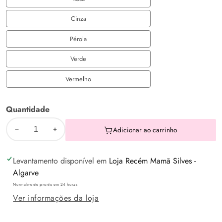
Rosa
Cinza
Cinza
Pérola
Pérola
Verde
Verde
Vermelho
Vermelho
Quantidade
Adicionar ao carrinho
Diminuir
Aumentar
a
a
Levantamento disponível em
Loja Recém Mamã Silves -
quantidade
quantidade
Algarve
de
de
Normalmente pronto em 24 horas
Fralda
Fralda
Ver informações da loja
em
em
Tecido
Tecido