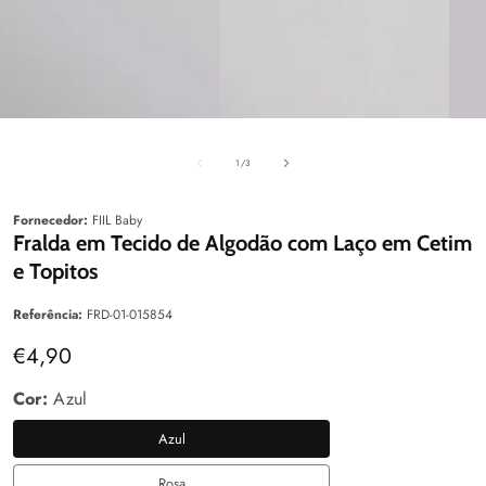
aleria
Galeria
Galeri
de
1
/
3
Fornecedor:
FIIL Baby
Fralda em Tecido de Algodão com Laço em Cetim
e Topitos
Referência:
FRD-01-015854
Preço
€4,90
normal
Cor:
Azul
Azul
Azul
Rosa