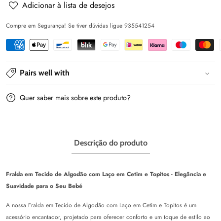
de
de
Adicionar à lista de desejos
Algodão
Algodão
Compre em Segurança! Se tiver dúvidas ligue 935541254
com
com
Laço
Laço
em
em
Cetim
Cetim
Pairs well with
e
e
Topitos
Topitos
Quer saber mais sobre este produto?
Descrição do produto
Fralda em Tecido de Algodão com Laço em Cetim e Topitos - Elegância e
Suavidade para o Seu Bebé
A nossa Fralda em Tecido de Algodão com Laço em Cetim e Topitos é um
acessório encantador, projetado para oferecer conforto e um toque de estilo ao