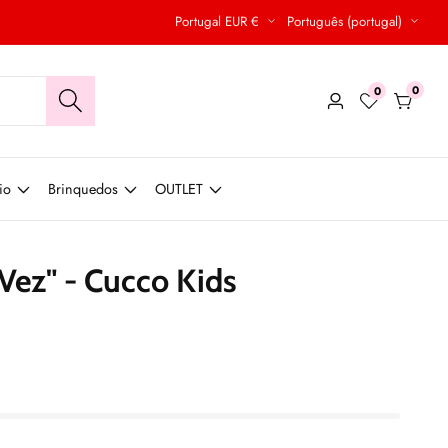
Portugal EUR €
Português (portugal)
0
0
0
Conecte-
produt
se
io
Brinquedos
OUTLET
Vez" - Cucco Kids