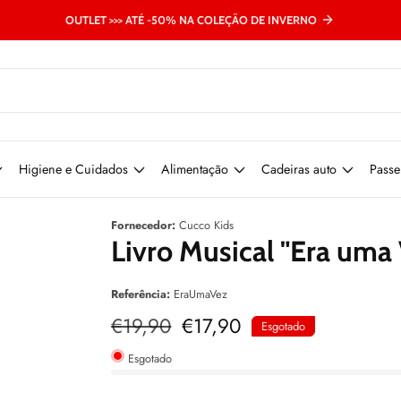
OUTLET >>> ATÉ -50% NA COLEÇÃO DE INVERNO
Higiene e Cuidados
Alimentação
Cadeiras auto
Passe
Fornecedor:
Cucco Kids
Livro Musical "Era uma 
Referência:
EraUmaVez
Preço
€19,90
Preço
€17,90
Esgotado
normal
de
venda
Esgotado