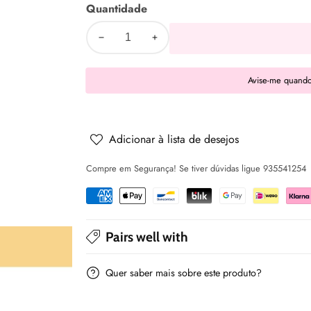
Quantidade
Diminuir
Aumentar
a
a
Avise-me quando
quantidade
quantidade
de
de
Livro
Livro
Musical
Musical
Adicionar à lista de desejos
&quot;Era
&quot;Era
Compre em Segurança! Se tiver dúvidas ligue 935541254
uma
uma
Vez&quot;
Vez&quot;
-
-
Cucco
Cucco
Pairs well with
Kids
Kids
Quer saber mais sobre este produto?