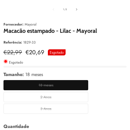
aleria
Galeria
Galeri
de
1
/
3
Fornecedor:
Mayoral
Macacão estampado - Lilac - Mayoral
Referência:
1829-33
Preço
€22,99
Preço
€20,69
Esgotado
normal
de
venda
Esgotado
Tamanho:
18 meses
18 meses
18
meses
2 Anos
2
Anos
3 Anos
3
Anos
Quantidade