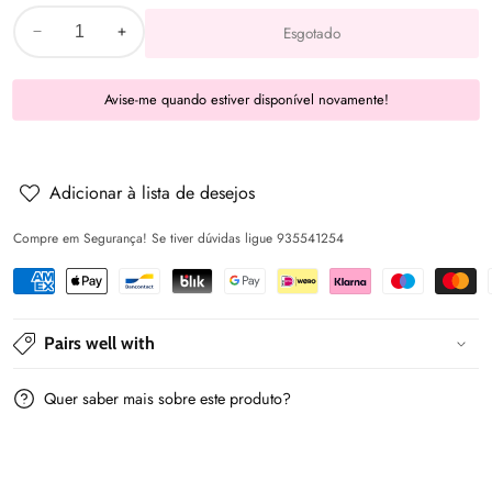
Esgotado
Diminuir
Aumentar
a
a
Avise-me quando estiver disponível novamente!
quantidade
quantidade
de
de
Macacão
Macacão
estampado
estampado
Adicionar à lista de desejos
-
-
Compre em Segurança! Se tiver dúvidas ligue 935541254
Lilac
Lilac
-
-
Mayoral
Mayoral
Pairs well with
Quer saber mais sobre este produto?