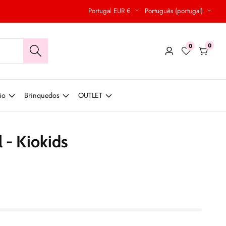
Portugal EUR €
Português (portugal)
0
0
0
Conecte-
produt
se
io
Brinquedos
OUTLET
- Kiokids