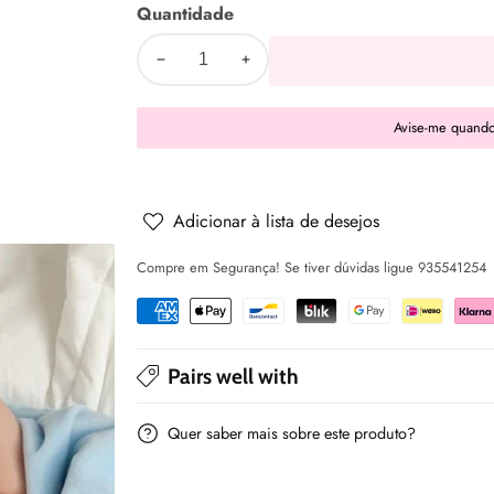
Quantidade
Diminuir
Aumentar
a
a
Avise-me quando
quantidade
quantidade
de
de
Manta
Manta
80X110cms
80X110cms
Adicionar à lista de desejos
Azul
Azul
Compre em Segurança! Se tiver dúvidas ligue 935541254
-
-
Kiokids
Kiokids
Pairs well with
Quer saber mais sobre este produto?