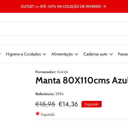
OUTLET >>> ATÉ -50% NA COLEÇÃO DE INVERNO
Higiene e Cuidados
Alimentação
Cadeiras auto
Passe
Fornecedor:
Kiokids
Manta 80X110cms Azul 
Referência:
3984
Preço
€15,95
Preço
€14,36
Esgotado
normal
de
venda
Esgotado