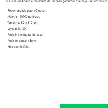
A sua durabilidade e facilidade de limpeza garantem que seja um item básico 
- Recomendada para +0meses.
- Material: 100% poliéster.
- Tamanho: 80 x 110 cm.
- Lavar máx. 30º
- Pode ir à máquina de secar
- Pode-se passar a ferro
- Não usar lexívia.