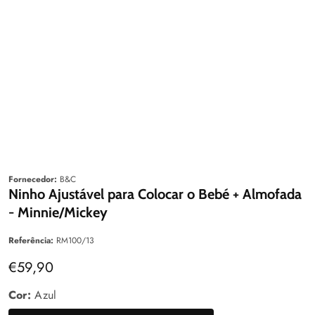
Galeria
aleria
Fornecedor:
B&C
Ninho Ajustável para Colocar o Bebé + Almofada
- Minnie/Mickey
Referência:
RM100/13
Preço
€59,90
normal
Cor:
Azul