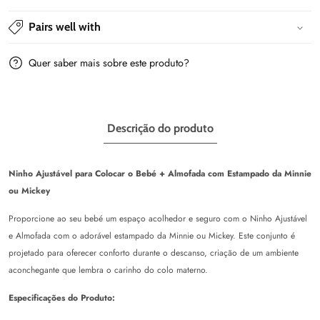
Almofada
Almofada
-
-
Pairs well with
Minnie/Mickey
Minnie/Mickey
Quer saber mais sobre este produto?
Descrição do produto
Ninho Ajustável para Colocar o Bebé + Almofada com Estampado da Minnie
ou Mickey
Proporcione ao seu bebé um espaço acolhedor e seguro com o Ninho Ajustável
e Almofada com o adorável estampado da Minnie ou Mickey. Este conjunto é
projetado para oferecer conforto durante o descanso, criação de um ambiente
aconchegante que lembra o carinho do colo materno.
Especificações do Produto: