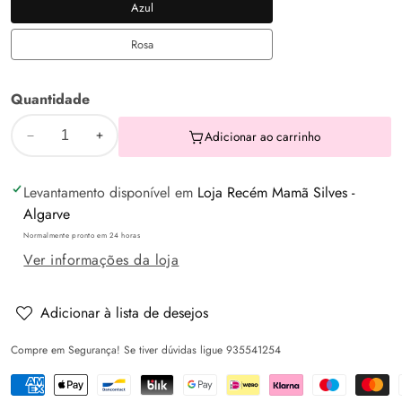
Azul
Azul
Rosa
Rosa
Quantidade
Adicionar ao carrinho
Diminuir
Aumentar
a
a
Levantamento disponível em
Loja Recém Mamã Silves -
quantidade
quantidade
Algarve
de
de
Normalmente pronto em 24 horas
Ninho
Ninho
Ver informações da loja
Ajustável
Ajustável
para
para
Colocar
Colocar
Adicionar à lista de desejos
o
o
Compre em Segurança! Se tiver dúvidas ligue 935541254
Bebé
Bebé
+
+