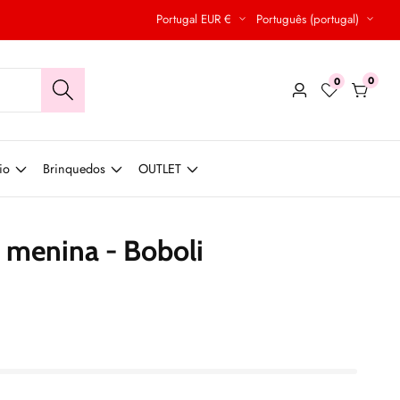
Portugal EUR €
Português (portugal)
0
0
0
Conecte-
produt
se
io
Brinquedos
OUTLET
 menina - Boboli