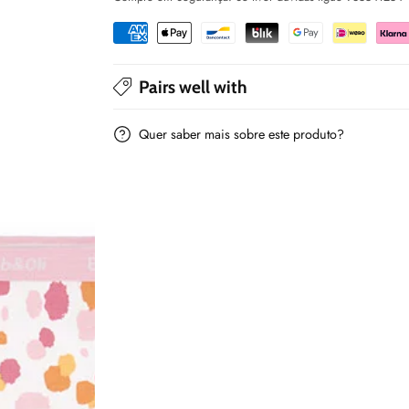
para
para
menina
menina
-
-
Boboli
Boboli
Pairs well with
Quer saber mais sobre este produto?