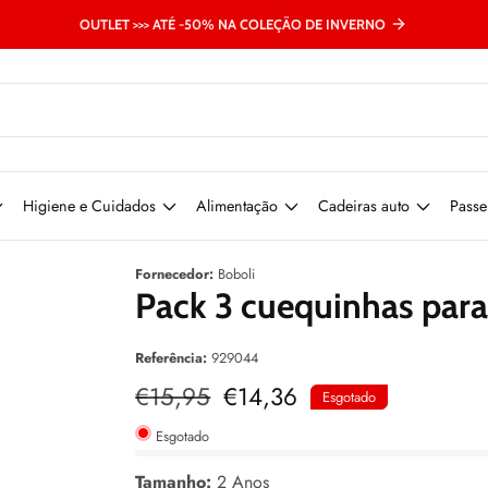
OUTLET >>> ATÉ -50% NA COLEÇÃO DE INVERNO
Higiene e Cuidados
Alimentação
Cadeiras auto
Passe
Fornecedor:
Boboli
Pack 3 cuequinhas para
Referência:
929044
Preço
€15,95
Preço
€14,36
Esgotado
normal
de
venda
Esgotado
Tamanho:
2 Anos