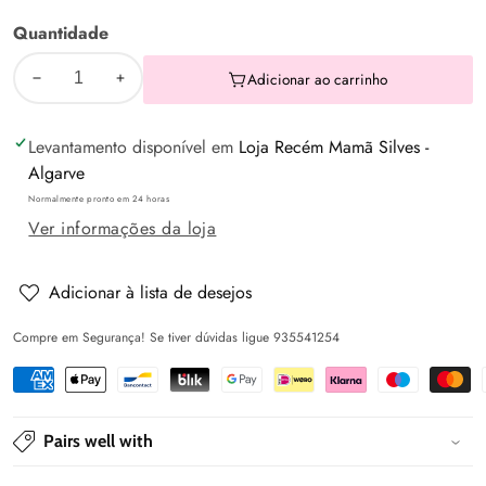
meses
Quantidade
Adicionar ao carrinho
Diminuir
Aumentar
a
a
Levantamento disponível em
Loja Recém Mamã Silves -
quantidade
quantidade
Algarve
de
de
Normalmente pronto em 24 horas
Pack
Pack
Ver informações da loja
6
6
meias
meias
Neutros
Neutros
Adicionar à lista de desejos
-
-
Compre em Segurança! Se tiver dúvidas ligue 935541254
Mayoral
Mayoral
Pairs well with