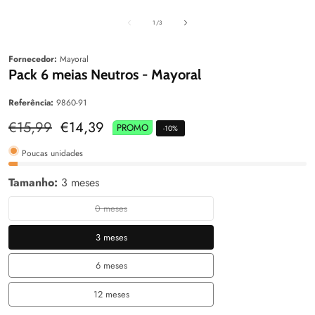
aleria
Galeria
Galeri
de
1
/
3
Fornecedor:
Mayoral
Pack 6 meias Neutros - Mayoral
Referência:
9860-91
Preço
€15,99
Preço
€14,39
PROMO
-
10
%
normal
de
venda
Poucas unidades
Tamanho:
3 meses
0 meses
0
meses
3 meses
3
meses
6 meses
6
meses
12 meses
12