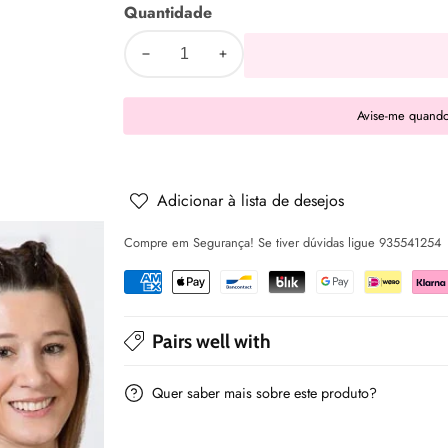
Quantidade
Diminuir
Aumentar
a
a
Avise-me quando
quantidade
quantidade
de
de
Porta-
Porta-
bébés
bébés
Adicionar à lista de desejos
ergonómico
ergonómico
Compre em Segurança! Se tiver dúvidas ligue 935541254
evolutivo
evolutivo
preto
preto
-
-
Kiokids
Kiokids
Pairs well with
Quer saber mais sobre este produto?