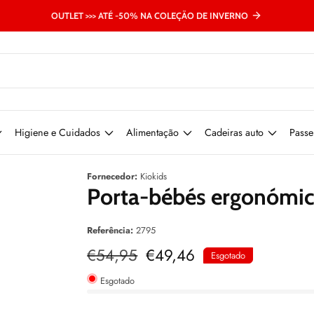
OUTLET >>> ATÉ -50% NA COLEÇÃO DE INVERNO
Higiene e Cuidados
Alimentação
Cadeiras auto
Passe
Fornecedor:
Kiokids
Porta-bébés ergonómico
Referência:
2795
Preço
€54,95
Preço
€49,46
Esgotado
normal
de
venda
Esgotado