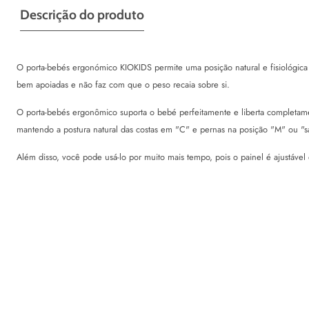
Descrição do produto
O porta-bebés ergonómico KIOKIDS permite uma posição natural e fisiológica 
bem apoiadas e não faz com que o peso recaia sobre si.
O porta-bebés ergonômico suporta o bebé perfeitamente e liberta completame
mantendo a postura natural das costas em "C" e pernas na posição "M" ou "s
Além disso, você pode usá-lo por muito mais tempo, pois o painel é ajustáve