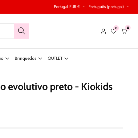
Portugal EUR €
Português (portugal)
0
0
0
Conecte-
produt
se
io
Brinquedos
OUTLET
 evolutivo preto - Kiokids