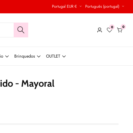
Portugal EUR €
Português (portugal)
0
0
0
Conecte-
produt
se
io
Brinquedos
OUTLET
cido - Mayoral