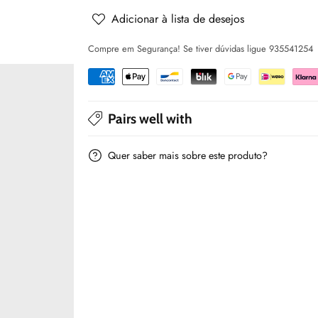
recém
recém
Adicionar à lista de desejos
nascido
nascido
Compre em Segurança! Se tiver dúvidas ligue 935541254
-
-
Mayoral
Mayoral
Pairs well with
Quer saber mais sobre este produto?