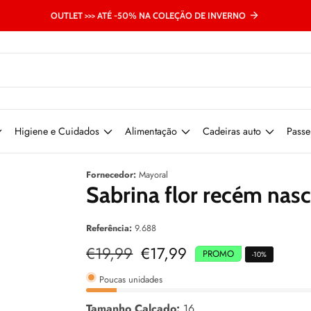
OUTLET >>> ATÉ -50% NA COLEÇÃO DE INVERNO
Higiene e Cuidados
Alimentação
Cadeiras auto
Passe
Fornecedor:
Mayoral
Sabrina flor recém nas
Referência:
9.688
Preço
€19,99
Preço
€17,99
PROMO
-
10
%
normal
de
venda
Poucas unidades
Tamanho Calçado:
16