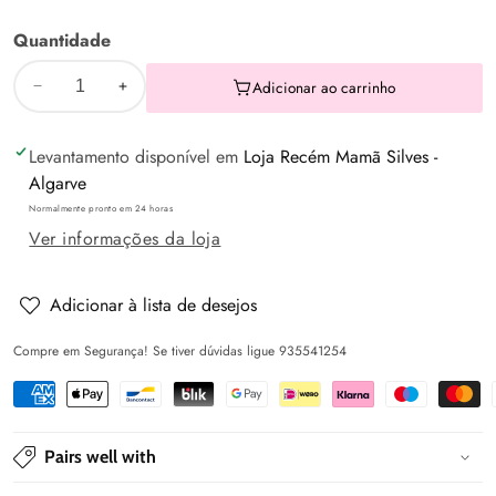
Quantidade
Adicionar ao carrinho
Diminuir
Aumentar
a
a
Levantamento disponível em
Loja Recém Mamã Silves -
quantidade
quantidade
Algarve
de
de
Normalmente pronto em 24 horas
Saco
Saco
Ver informações da loja
Maternidade
Maternidade
Sintético
Sintético
Made
Made
Adicionar à lista de desejos
with
with
Compre em Segurança! Se tiver dúvidas ligue 935541254
Love
Love
Pairs well with