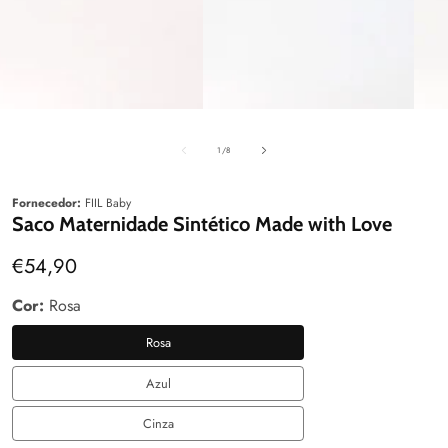
aleria
Galeria
Galeri
de
1
/
8
Fornecedor:
FIIL Baby
Saco Maternidade Sintético Made with Love
Preço
€54,90
normal
Cor:
Rosa
Rosa
Rosa
Azul
Azul
Cinza
Cinza