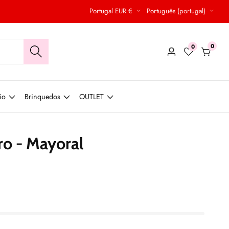
Portugal EUR €
Português (portugal)
0
0
0
Conecte-
produt
se
io
Brinquedos
OUTLET
ro - Mayoral