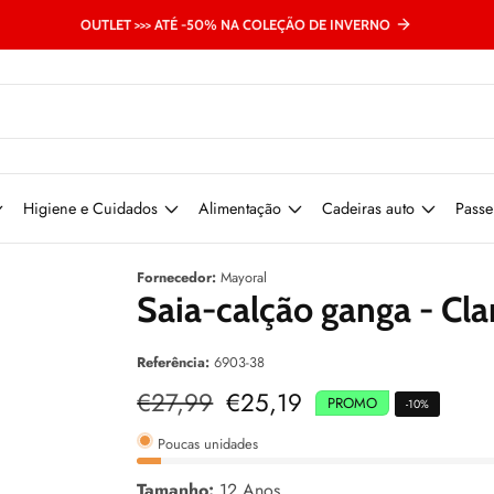
OUTLET >>> ATÉ -50% NA COLEÇÃO DE INVERNO
Higiene e Cuidados
Alimentação
Cadeiras auto
Passe
Fornecedor:
Mayoral
Saia-calção ganga - Cla
Referência:
6903-38
Preço
€27,99
Preço
€25,19
PROMO
-
10
%
normal
de
venda
Poucas unidades
Tamanho:
12 Anos