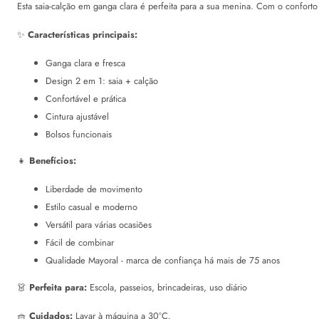
Esta saia-calção em ganga clara é perfeita para a sua menina. Com o conforto d
✨
Características principais:
Ganga clara e fresca
Design 2 em 1: saia + calção
Confortável e prática
Cintura ajustável
Bolsos funcionais
👧
Benefícios:
Liberdade de movimento
Estilo casual e moderno
Versátil para várias ocasiões
Fácil de combinar
Qualidade Mayoral - marca de confiança há mais de 75 anos
👗
Perfeita para:
Escola, passeios, brincadeiras, uso diário
🧺
Cuidados:
Lavar à máquina a 30°C.