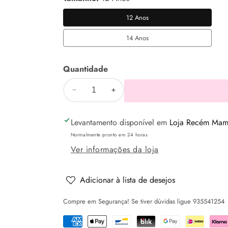
12 Anos
12
Anos
14 Anos
14
Anos
Quantidade
Diminuir
Aumentar
a
a
Levantamento disponível em
Loja Recém Mamã
quantidade
quantidade
de
de
Normalmente pronto em 24 horas
Saia-
Saia-
Ver informações da loja
calção
calção
ganga
ganga
Adicionar à lista de desejos
-
-
Compre em Segurança! Se tiver dúvidas ligue 935541254
Claro
Claro
-
-
Mayoral
Mayoral