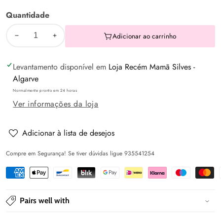
Anos
Quantidade
Adicionar ao carrinho
Diminuir
Aumentar
a
a
Levantamento disponível em
Loja Recém Mamã Silves -
quantidade
quantidade
Algarve
de
de
Normalmente pronto em 24 horas
Saia
Saia
Ver informações da loja
plissada
plissada
Preto
Preto
-
-
Adicionar à lista de desejos
Mayoral
Mayoral
Compre em Segurança! Se tiver dúvidas ligue 935541254
Pairs well with