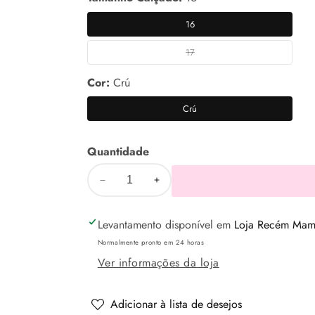
16
16
17
17
Cor:
Crú
Crú
Crú
Quantidade
Diminuir
Aumentar
a
a
Levantamento disponível em
Loja Recém Mamã
quantidade
quantidade
de
de
Normalmente pronto em 24 horas
Sapatos
Sapatos
Ver informações da loja
clássicos
clássicos
Crú-
Crú-
Adicionar à lista de desejos