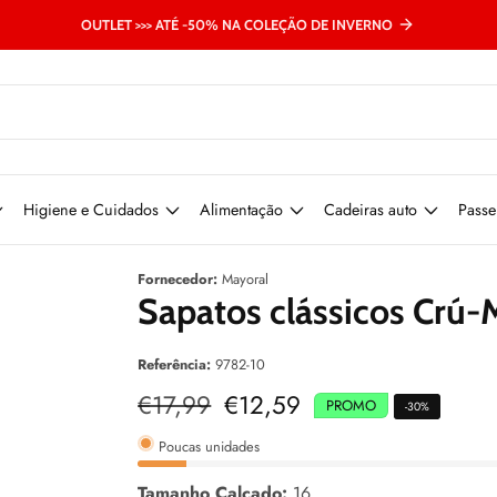
OUTLET >>> ATÉ -50% NA COLEÇÃO DE INVERNO
Higiene e Cuidados
Alimentação
Cadeiras auto
Passe
Fornecedor:
Mayoral
Sapatos clássicos Crú-
Referência:
9782-10
Preço
€17,99
Preço
€12,59
PROMO
-
30
%
normal
de
venda
Poucas unidades
Tamanho Calçado:
16