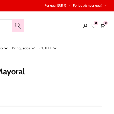
Portugal EUR €
Português (portugal)
0
0
0
Conecte-
produt
se
io
Brinquedos
OUTLET
Mayoral