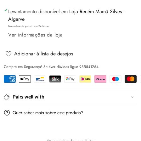
a
a
Levantamento disponível em
Loja Recém Mamã Silves -
quantidade
quantidade
Algarve
de
de
Normalmente pronto em 24 horas
Sistema
Sistema
Ver informações da loja
de
de
transporte
transporte
LUCCA
LUCCA
Adicionar à lista de desejos
-
-
Compre em Segurança! Se tiver dúvidas ligue 935541254
Estrutura
Estrutura
+
+
Assento
Assento
+
+
Pairs well with
Cadeira
Cadeira
Auto
Auto
Quer saber mais sobre este produto?
-
-
Maxibaby
Maxibaby