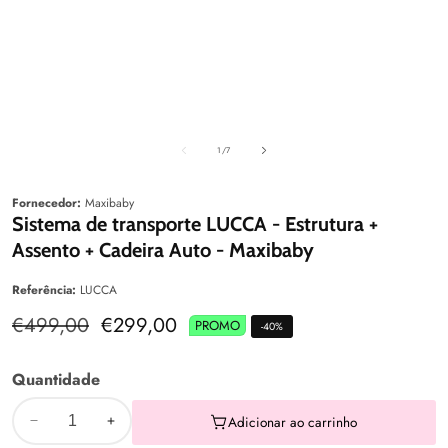
Galeria
Galeri
de
1
/
7
Fornecedor:
Maxibaby
Sistema de transporte LUCCA - Estrutura +
Assento + Cadeira Auto - Maxibaby
Referência:
LUCCA
Preço
€499,00
Preço
€299,00
PROMO
-
40
%
normal
de
venda
Quantidade
Adicionar ao carrinho
Diminuir
Aumentar