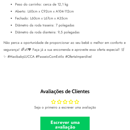
Peso do carrinho: cerca de 12,1 kg
Aberto: L60cm x C92cm x A104-112cm
Fechado: L60cm x L67cm x A35cm
Diâmetro da roda traseira: 7 polegadas
Diâmetro da roda dianteira: 9,5 polegadas
Não perca a oportunidade de proporcionar ao seu bebê o melhor em conforto e
segurança! 🌈👶💖 Faça já a sua encomenda e aproveite essa oferta especial! 🛒
✨ #MaxibabyLUCCA #PasseioComEstilo #OfertaImperdível
Avaliações de Clientes
Seja o primeiro a escrever uma avaliação
Escrever uma
avaliação