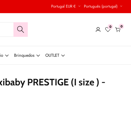
Portugal EUR €
Português (portugal)
0
0
0
Conecte-
produt
se
io
Brinquedos
OUTLET
ibaby PRESTIGE (I size ) -