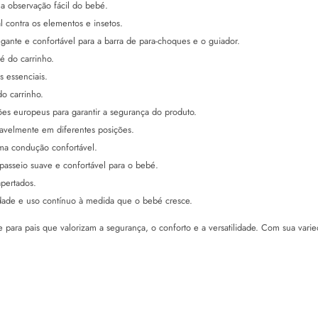
 a observação fácil do bebé.
l contra os elementos e insetos.
gante e confortável para a barra de para-choques e o guiador.
bé do carrinho.
s essenciais.
do carrinho.
ões europeus para garantir a segurança do produto.
avelmente em diferentes posições.
uma condução confortável.
asseio suave e confortável para o bebé.
pertados.
dade e uso contínuo à medida que o bebé cresce.
 para pais que valorizam a segurança, o conforto e a versatilidade. Com sua var