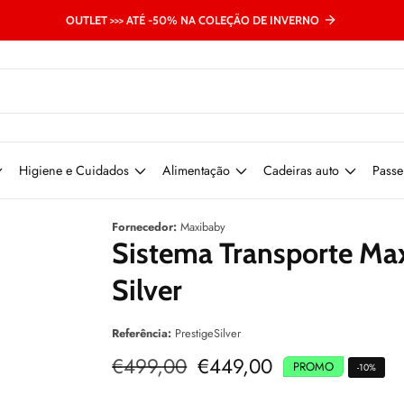
OUTLET >>> ATÉ -50% NA COLEÇÃO DE INVERNO
Higiene e Cuidados
Alimentação
Cadeiras auto
Passe
Fornecedor:
Maxibaby
Sistema Transporte Max
Silver
Referência:
PrestigeSilver
Preço
€499,00
Preço
€449,00
PROMO
-
10
%
normal
de
venda