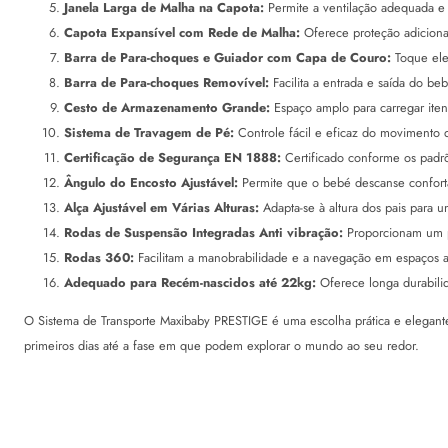
Janela Larga de Malha na Capota:
Permite a ventilação adequada e
Capota Expansível com Rede de Malha:
Oferece proteção adiciona
Barra de Para-choques e Guiador com Capa de Couro:
Toque ele
Barra de Para-choques Removível:
Facilita a entrada e saída do be
Cesto de Armazenamento Grande:
Espaço amplo para carregar iten
Sistema de Travagem de Pé:
Controle fácil e eficaz do movimento 
Certificação de Segurança EN 1888:
Certificado conforme os padr
Ângulo do Encosto Ajustável:
Permite que o bebé descanse confort
Alça Ajustável em Várias Alturas:
Adapta-se à altura dos pais para 
Rodas de Suspensão Integradas Anti vibração:
Proporcionam um p
Rodas 360:
Facilitam a manobrabilidade e a navegação em espaços a
Adequado para Recém-nascidos até 22kg:
Oferece longa durabili
O Sistema de Transporte Maxibaby PRESTIGE é uma escolha prática e elegante
primeiros dias até a fase em que podem explorar o mundo ao seu redor.