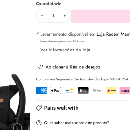
Quantidade
Diminuir
Aumentar
a
a
Levantamento disponível em
Loja Recém Mamã
quantidade
quantidade
de
de
Normalmente pronto em 24 horas
Sistema
Sistema
Ver informações da loja
Transporte
Transporte
Maxibaby
Maxibaby
Adicionar à lista de desejos
PRESTIGE
PRESTIGE
Compre em Segurança! Se tiver dúvidas ligue 935541254
(I
(I
size
size
)
)
-
-
Pairs well with
Silver
Silver
Quer saber mais sobre este produto?