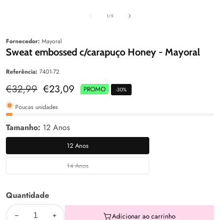
aleria
Galeria
Galeri
de
1
/
5
Fornecedor:
Mayoral
Sweat embossed c/carapuço Honey - Mayoral
Referência:
7401-72
Preço
€32,99
Preço
€23,09
PROMO
-
30
%
normal
de
venda
Poucas unidades
Tamanho:
12 Anos
12 Anos
12
Anos
14 Anos
14
Anos
Quantidade
Adicionar ao carrinho