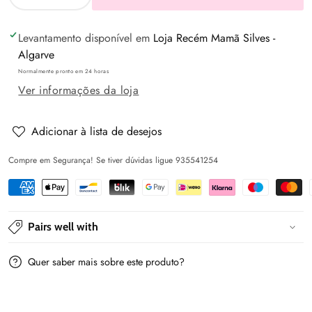
Diminuir
Aumentar
a
a
Levantamento disponível em
Loja Recém Mamã Silves -
quantidade
quantidade
Algarve
de
de
Normalmente pronto em 24 horas
Sweat
Sweat
Ver informações da loja
embossed
embossed
c/carapuço
c/carapuço
Honey
Honey
Adicionar à lista de desejos
-
-
Compre em Segurança! Se tiver dúvidas ligue 935541254
Mayoral
Mayoral
Pairs well with
Quer saber mais sobre este produto?