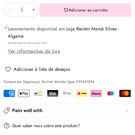
Adicionar ao carrinho
Diminuir
Aumentar
a
a
Levantamento disponível em
Loja Recém Mamã Silves -
quantidade
quantidade
Algarve
de
de
Normalmente pronto em 24 horas
T-
T-
Ver informações da loja
shirt
shirt
básica
básica
-
-
Adicionar à lista de desejos
Lago
Lago
Compre em Segurança! Se tiver dúvidas ligue 935541254
-
-
Mayoral
Mayoral
Pairs well with
Quer saber mais sobre este produto?