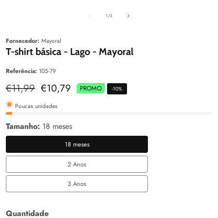
aleria
Galeria
Galeri
de
1
/
3
Fornecedor:
Mayoral
T-shirt básica - Lago - Mayoral
Referência:
105-79
Preço
€11,99
Preço
€10,79
PROMO
-
10
%
normal
de
venda
Poucas unidades
Tamanho:
18 meses
18 meses
18
meses
2 Anos
2
Anos
3 Anos
3
Anos
Quantidade