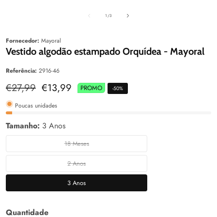
aleria
Galeria
Galeri
de
1
/
3
Fornecedor:
Mayoral
Vestido algodão estampado Orquídea - Mayoral
Referência:
2916-46
Preço
€27,99
Preço
€13,99
PROMO
-
50
%
normal
de
venda
Poucas unidades
Tamanho:
3 Anos
18 Meses
18
Meses
2 Anos
2
Anos
3 Anos
3
Anos
Quantidade