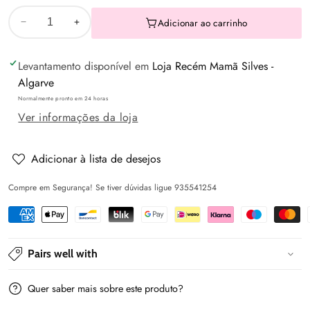
Adicionar ao carrinho
Diminuir
Aumentar
a
a
Levantamento disponível em
Loja Recém Mamã Silves -
quantidade
quantidade
Algarve
de
de
Normalmente pronto em 24 horas
Vestido
Vestido
Ver informações da loja
algodão
algodão
estampado
estampado
Orquídea
Orquídea
Adicionar à lista de desejos
-
-
Compre em Segurança! Se tiver dúvidas ligue 935541254
Mayoral
Mayoral
Pairs well with
Quer saber mais sobre este produto?