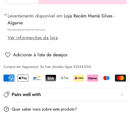
Diminuir
Aumentar
a
a
Levantamento disponível em
Loja Recém Mamã Silves -
quantidade
quantidade
Algarve
de
de
Normalmente pronto em 24 horas
Vestido
Vestido
Ver informações da loja
combinado
combinado
guipur
guipur
-
-
Adicionar à lista de desejos
Nata
Nata
Compre em Segurança! Se tiver dúvidas ligue 935541254
-
-
Mayoral
Mayoral
Pairs well with
Quer saber mais sobre este produto?