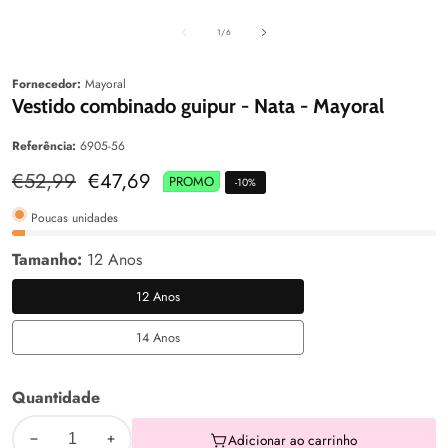
aleria
Galeria
Galeri
de
1
/
6
Fornecedor:
Mayoral
Vestido combinado guipur - Nata - Mayoral
Referência:
6905-56
Preço
€52,99
Preço
€47,69
PROMO
-
10
%
normal
de
venda
Poucas unidades
Tamanho:
12 Anos
12 Anos
12
Anos
14 Anos
14
Anos
Quantidade
Adicionar ao carrinho